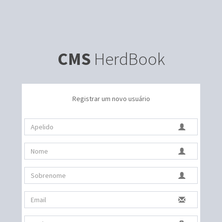
CMS
HerdBook
Registrar um novo usuário